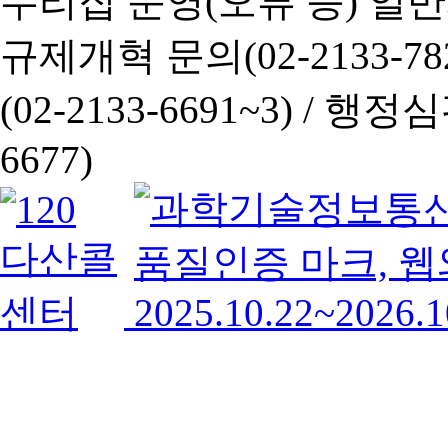
누리집 운영(오류 등) 일반사항
규제개혁 문의(02-2133-782
(02-2133-6691~3) /
행정심판 
6677)