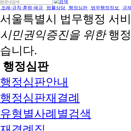
조례·규칙·훈령·예규
법률상담
행정심판
법무행정정보
규
서울특별시 법무행정 서
시민권익증진을 위한
행정
습니다.
행정심판
행정심판안내
행정심판재결례
유형별사례별검색
재결례집