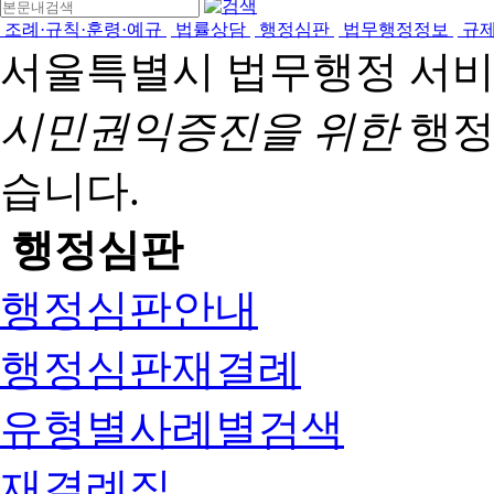
조례·규칙·훈령·예규
법률상담
행정심판
법무행정정보
규
서울특별시 법무행정 서
시민권익증진을 위한
행정
습니다.
행정심판
행정심판안내
행정심판재결례
유형별사례별검색
재결례집