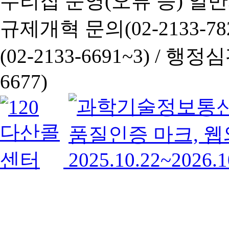
누리집 운영(오류 등) 일반사항
규제개혁 문의(02-2133-782
(02-2133-6691~3) /
행정심판 
6677)