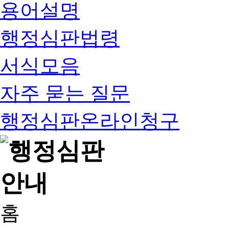
용어설명
행정심판법령
서식모음
자주 묻는 질문
행정심판온라인청구
홈