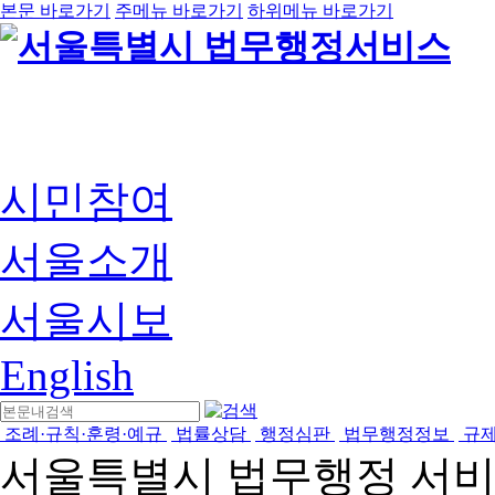
본문 바로가기
주메뉴 바로가기
하위메뉴 바로가기
시민참여
서울소개
서울시보
English
조례·규칙·훈령·예규
법률상담
행정심판
법무행정정보
규
서울특별시 법무행정 서