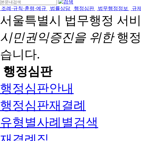
조례·규칙·훈령·예규
법률상담
행정심판
법무행정정보
규
서울특별시 법무행정 서
시민권익증진을 위한
행정
습니다.
행정심판
행정심판안내
행정심판재결례
유형별사례별검색
재결례집