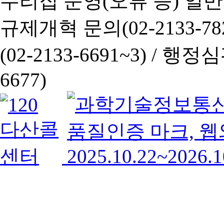
누리집 운영(오류 등) 일반사항
규제개혁 문의(02-2133-782
(02-2133-6691~3) /
행정심판 
6677)