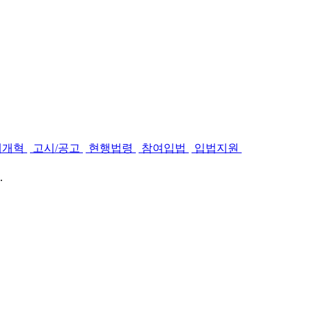
제개혁
고시/공고
현행법령
참여입법
입법지원
.