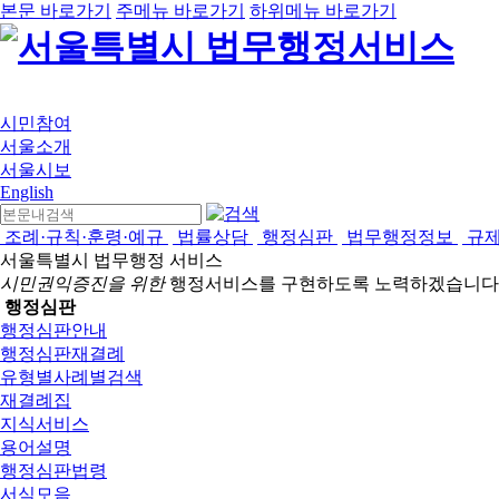
본문 바로가기
주메뉴 바로가기
하위메뉴 바로가기
시민참여
서울소개
서울시보
English
조례·규칙·훈령·예규
법률상담
행정심판
법무행정정보
규
서울특별시 법무행정 서비스
시민권익증진을 위한
행정서비스를 구현하도록 노력하겠습니다
행정심판
행정심판안내
행정심판재결례
유형별사례별검색
재결례집
지식서비스
용어설명
행정심판법령
서식모음