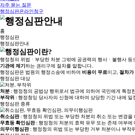
자주 묻는 질문
행정심판온라인청구
홈
행정심판
행정심판안내
행정청의 위법ㆍ부당한 처분 그밖에 공권력의 행사ㆍ불행사 등
기관에 제기
하는 권리구제 절차를 말합니다.
행정심판은 법원의 행정소송에 비하여
비용이 무료
이고,
절차가
행정심판 대상
처분
: 행정청의 공법상 행위로서 법규에 의하여 국민에게 특정
부작위
: 행정청잉 당사자의 신청에 대하여 상당한 기간 내에 일
행정심판 종류
취소심판
: 행정청의 위법 또는 부당한 처분의 취소 또는 변경을
무효등 확인심판
: 행정청의 처분의 효력 유무 또는 존재 여부에
의무이행심판
: 행정청의 위법 또는 부당한 거부 처분이나 부작