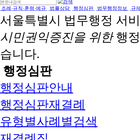
조례·규칙·훈령·예규
법률상담
행정심판
법무행정정보
규
서울특별시 법무행정 서
시민권익증진을 위한
행정
습니다.
행정심판
행정심판안내
행정심판재결례
유형별사례별검색
재결례집