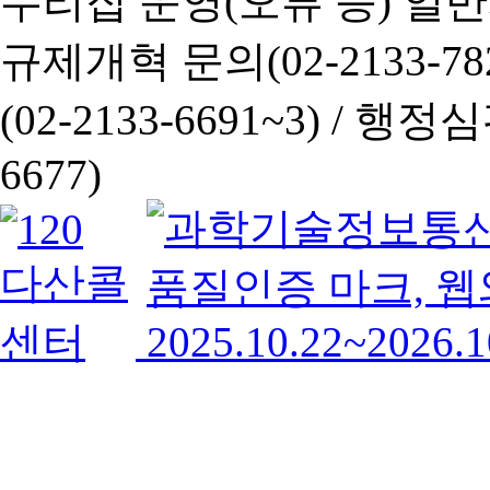
누리집 운영(오류 등) 일반사항
규제개혁 문의(02-2133-782
(02-2133-6691~3) /
행정심판 
6677)