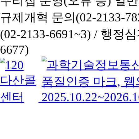
누리집 운영(오류 등) 일반사항
규제개혁 문의(02-2133-782
(02-2133-6691~3) /
행정심판 
6677)