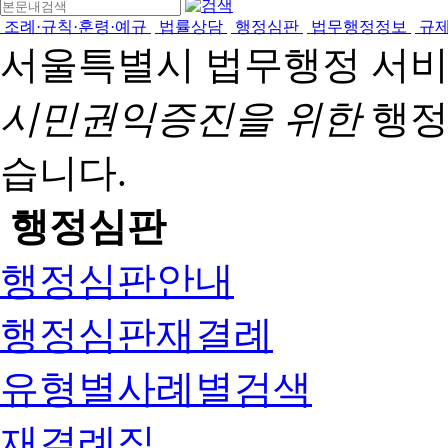
조례·규칙·훈령·예규
법률상담
행정심판
법무행정정보
규
서울특별시 법무행정 서
시민권익증진을 위한
행정
습니다.
행정심판
행정심판안내
행정심판재결례
유형별사례별검색
재결례집