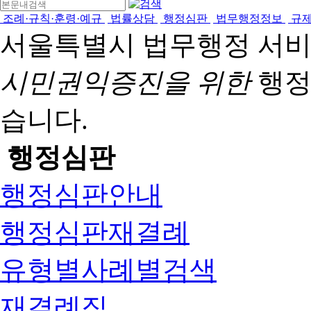
조례·규칙·훈령·예규
법률상담
행정심판
법무행정정보
규
서울특별시 법무행정 서
시민권익증진을 위한
행정
습니다.
행정심판
행정심판안내
행정심판재결례
유형별사례별검색
재결례집