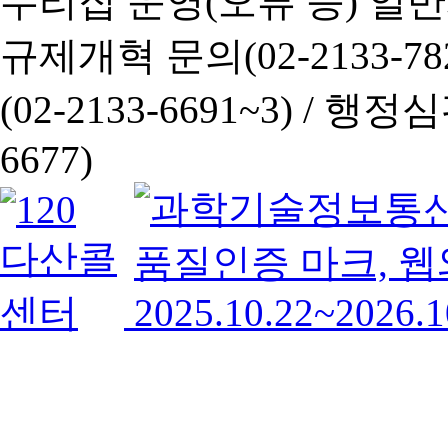
누리집 운영(오류 등) 일반사항
규제개혁 문의(02-2133-782
(02-2133-6691~3) /
행정심판 
6677)