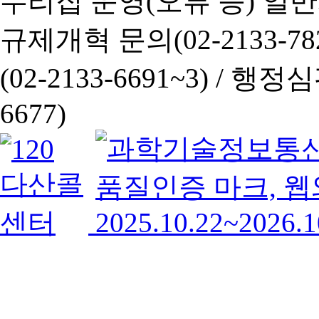
누리집 운영(오류 등) 일반사항
규제개혁 문의(02-2133-782
(02-2133-6691~3) /
행정심판 
6677)