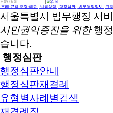
조례·규칙·훈령·예규
법률상담
행정심판
법무행정정보
규
서울특별시 법무행정 서
시민권익증진을 위한
행정
습니다.
행정심판
행정심판안내
행정심판재결례
유형별사례별검색
재결례집