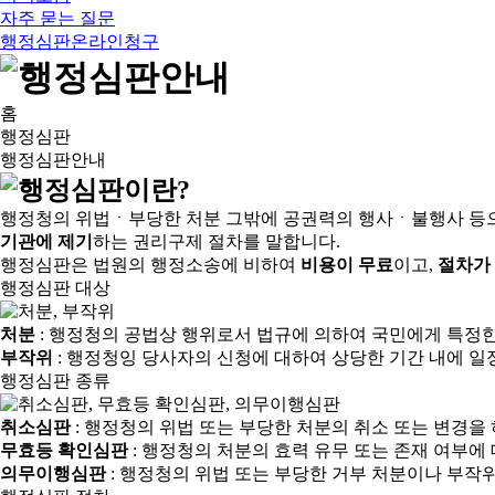
자주 묻는 질문
행정심판온라인청구
홈
행정심판
행정심판안내
행정청의 위법ㆍ부당한 처분 그밖에 공권력의 행사ㆍ불행사 등
기관에 제기
하는 권리구제 절차를 말합니다.
행정심판은 법원의 행정소송에 비하여
비용이 무료
이고,
절차가
행정심판 대상
처분
: 행정청의 공법상 행위로서 법규에 의하여 국민에게 특정
부작위
: 행정청잉 당사자의 신청에 대하여 상당한 기간 내에 일
행정심판 종류
취소심판
: 행정청의 위법 또는 부당한 처분의 취소 또는 변경을
무효등 확인심판
: 행정청의 처분의 효력 유무 또는 존재 여부에
의무이행심판
: 행정청의 위법 또는 부당한 거부 처분이나 부작