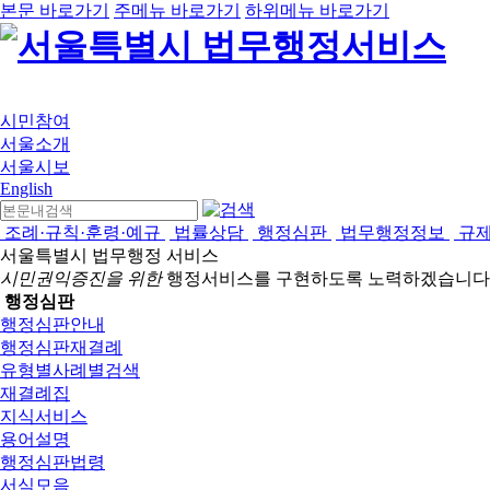
본문 바로가기
주메뉴 바로가기
하위메뉴 바로가기
시민참여
서울소개
서울시보
English
조례·규칙·훈령·예규
법률상담
행정심판
법무행정정보
규
서울특별시 법무행정 서비스
시민권익증진을 위한
행정서비스를 구현하도록 노력하겠습니다
행정심판
행정심판안내
행정심판재결례
유형별사례별검색
재결례집
지식서비스
용어설명
행정심판법령
서식모음