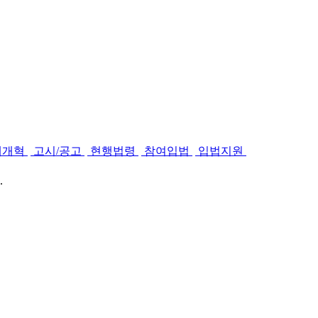
제개혁
고시/공고
현행법령
참여입법
입법지원
.