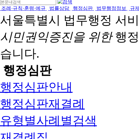
조례·규칙·훈령·예규
법률상담
행정심판
법무행정정보
규
서울특별시 법무행정 서
시민권익증진을 위한
행정
습니다.
행정심판
행정심판안내
행정심판재결례
유형별사례별검색
재결례집