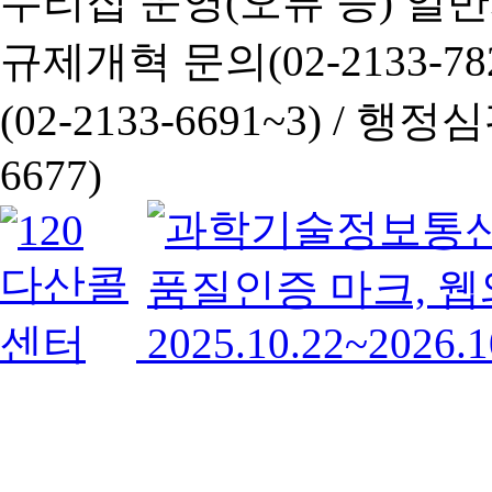
누리집 운영(오류 등) 일반사항
규제개혁 문의(02-2133-782
(02-2133-6691~3) /
행정심판 
6677)