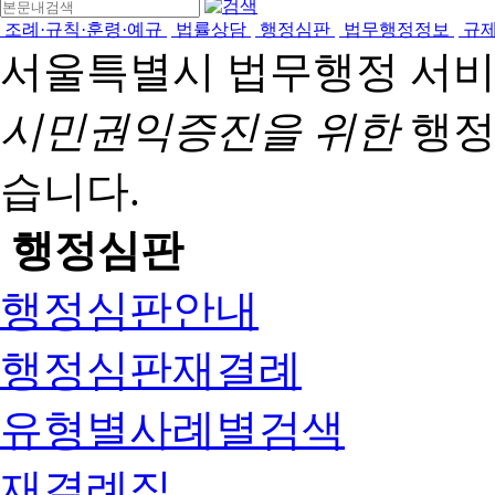
조례·규칙·훈령·예규
법률상담
행정심판
법무행정정보
규
서울특별시 법무행정 서
시민권익증진을 위한
행정
습니다.
행정심판
행정심판안내
행정심판재결례
유형별사례별검색
재결례집