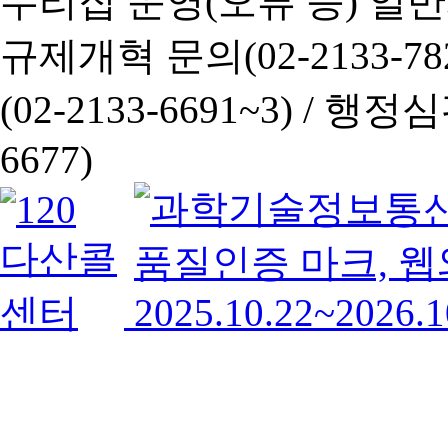
누리집 운영(오류 등) 일반사항
규제개혁 문의(02-2133-782
(02-2133-6691~3) /
행정심판 
6677)