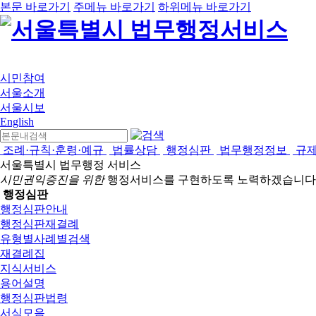
본문 바로가기
주메뉴 바로가기
하위메뉴 바로가기
시민참여
서울소개
서울시보
English
조례·규칙·훈령·예규
법률상담
행정심판
법무행정정보
규
서울특별시 법무행정 서비스
시민권익증진을 위한
행정서비스를 구현하도록 노력하겠습니다
행정심판
행정심판안내
행정심판재결례
유형별사례별검색
재결례집
지식서비스
용어설명
행정심판법령
서식모음