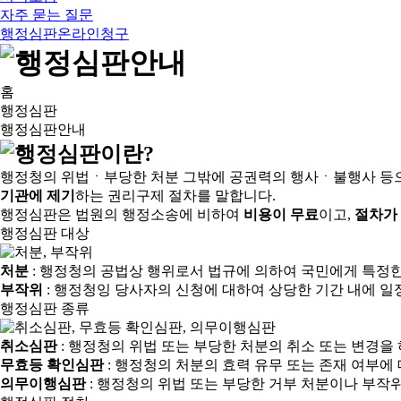
자주 묻는 질문
행정심판온라인청구
홈
행정심판
행정심판안내
행정청의 위법ㆍ부당한 처분 그밖에 공권력의 행사ㆍ불행사 등
기관에 제기
하는 권리구제 절차를 말합니다.
행정심판은 법원의 행정소송에 비하여
비용이 무료
이고,
절차가
행정심판 대상
처분
: 행정청의 공법상 행위로서 법규에 의하여 국민에게 특정
부작위
: 행정청잉 당사자의 신청에 대하여 상당한 기간 내에 일
행정심판 종류
취소심판
: 행정청의 위법 또는 부당한 처분의 취소 또는 변경을
무효등 확인심판
: 행정청의 처분의 효력 유무 또는 존재 여부에
의무이행심판
: 행정청의 위법 또는 부당한 거부 처분이나 부작