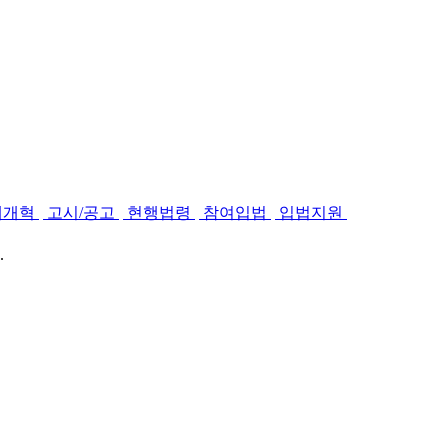
제개혁
고시/공고
현행법령
참여입법
입법지원
.