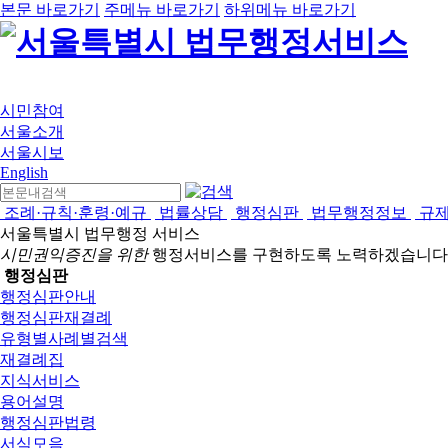
본문 바로가기
주메뉴 바로가기
하위메뉴 바로가기
시민참여
서울소개
서울시보
English
조례·규칙·훈령·예규
법률상담
행정심판
법무행정정보
규
서울특별시 법무행정 서비스
시민권익증진을 위한
행정서비스를 구현하도록 노력하겠습니다
행정심판
행정심판안내
행정심판재결례
유형별사례별검색
재결례집
지식서비스
용어설명
행정심판법령
서식모음