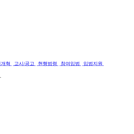
제개혁
고시/공고
현행법령
참여입법
입법지원
.