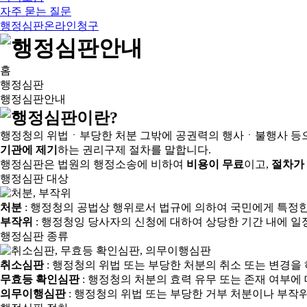
자주 묻는 질문
행정심판온라인청구
홈
행정심판
행정심판안내
행정청의 위법ㆍ부당한 처분 그밖에 공권력의 행사ㆍ불행사 등
기관에 제기
하는 권리구제 절차를 말합니다.
행정심판은 법원의 행정소송에 비하여
비용이 무료
이고,
절차가
행정심판 대상
처분
: 행정청의 공법상 행위로서 법규에 의하여 국민에게 특정
부작위
: 행정청잉 당사자의 신청에 대하여 상당한 기간 내에 일
행정심판 종류
취소심판
: 행정청의 위법 또는 부당한 처분의 취소 또는 변경을
무효등 확인심판
: 행정청의 처분의 효력 유무 또는 존재 여부에
의무이행심판
: 행정청의 위법 또는 부당한 거부 처분이나 부작