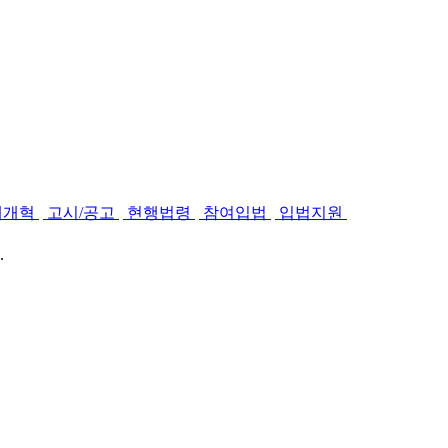
제개혁
고시/공고
현행법령
참여입법
입법지원
.