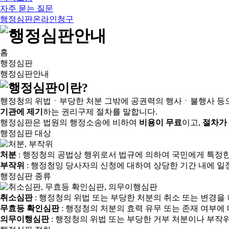
자주 묻는 질문
행정심판온라인청구
홈
행정심판
행정심판안내
행정청의 위법ㆍ부당한 처분 그밖에 공권력의 행사ㆍ불행사 등
기관에 제기
하는 권리구제 절차를 말합니다.
행정심판은 법원의 행정소송에 비하여
비용이 무료
이고,
절차가
행정심판 대상
처분
: 행정청의 공법상 행위로서 법규에 의하여 국민에게 특정
부작위
: 행정청잉 당사자의 신청에 대하여 상당한 기간 내에 일
행정심판 종류
취소심판
: 행정청의 위법 또는 부당한 처분의 취소 또는 변경을
무효등 확인심판
: 행정청의 처분의 효력 유무 또는 존재 여부에
의무이행심판
: 행정청의 위법 또는 부당한 거부 처분이나 부작