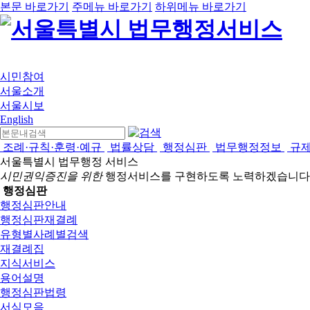
본문 바로가기
주메뉴 바로가기
하위메뉴 바로가기
시민참여
서울소개
서울시보
English
조례·규칙·훈령·예규
법률상담
행정심판
법무행정정보
규
서울특별시 법무행정 서비스
시민권익증진을 위한
행정서비스를 구현하도록 노력하겠습니다
행정심판
행정심판안내
행정심판재결례
유형별사례별검색
재결례집
지식서비스
용어설명
행정심판법령
서식모음