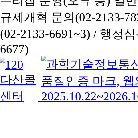
누리집 운영(오류 등) 일반사항
규제개혁 문의(02-2133-782
(02-2133-6691~3) /
행정심판 
6677)