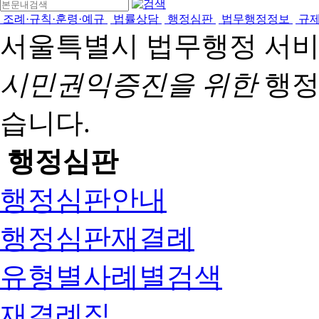
조례·규칙·훈령·예규
법률상담
행정심판
법무행정정보
규
서울특별시 법무행정 서
시민권익증진을 위한
행정
습니다.
행정심판
행정심판안내
행정심판재결례
유형별사례별검색
재결례집