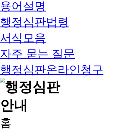
용어설명
행정심판법령
서식모음
자주 묻는 질문
행정심판온라인청구
홈