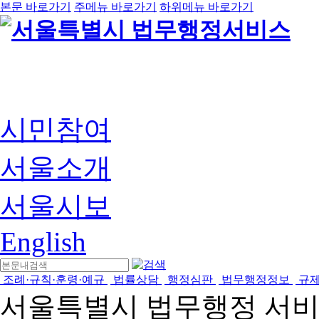
본문 바로가기
주메뉴 바로가기
하위메뉴 바로가기
시민참여
서울소개
서울시보
English
조례·규칙·훈령·예규
법률상담
행정심판
법무행정정보
규
서울특별시 법무행정 서