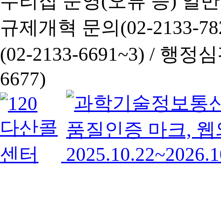
누리집 운영(오류 등) 일반사항
규제개혁 문의(02-2133-782
(02-2133-6691~3) /
행정심판 
6677)