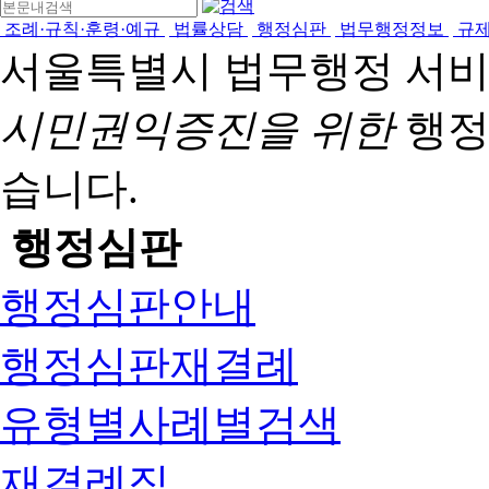
조례·규칙·훈령·예규
법률상담
행정심판
법무행정정보
규
서울특별시 법무행정 서
시민권익증진을 위한
행정
습니다.
행정심판
행정심판안내
행정심판재결례
유형별사례별검색
재결례집