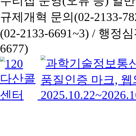
누리집 운영(오류 등) 일반사항
규제개혁 문의(02-2133-782
(02-2133-6691~3) /
행정심판 
6677)