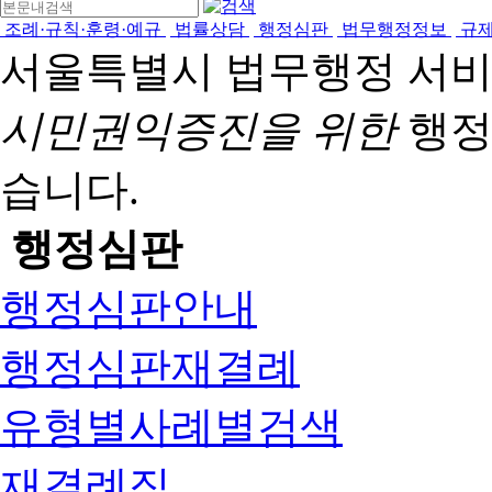
조례·규칙·훈령·예규
법률상담
행정심판
법무행정정보
규
서울특별시 법무행정 서
시민권익증진을 위한
행정
습니다.
행정심판
행정심판안내
행정심판재결례
유형별사례별검색
재결례집