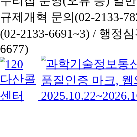
누리집 운영(오류 등) 일반사항
규제개혁 문의(02-2133-782
(02-2133-6691~3) /
행정심판 
6677)