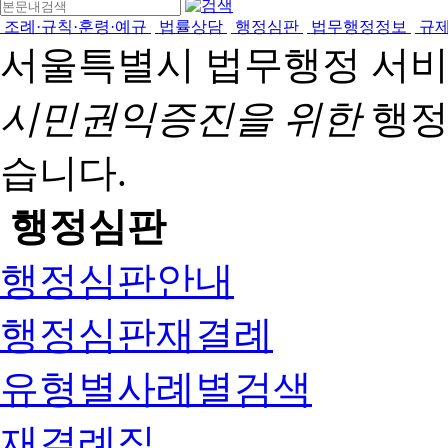
조례·규칙·훈령·예규
법률상담
행정심판
법무행정정보
규
서울특별시 법무행정 서
시민권익증진을 위한
행정
습니다.
행정심판
행정심판안내
행정심판재결례
유형별사례별검색
재결례집