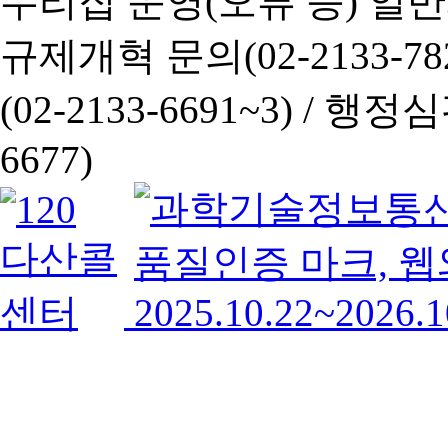
누리집 운영(오류 등) 일반사항
규제개혁 문의(02-2133-782
(02-2133-6691~3) /
행정심판 
6677)