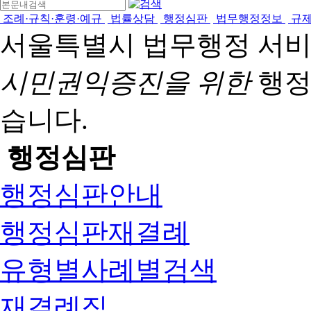
조례·규칙·훈령·예규
법률상담
행정심판
법무행정정보
규
서울특별시 법무행정 서
시민권익증진을 위한
행정
습니다.
행정심판
행정심판안내
행정심판재결례
유형별사례별검색
재결례집