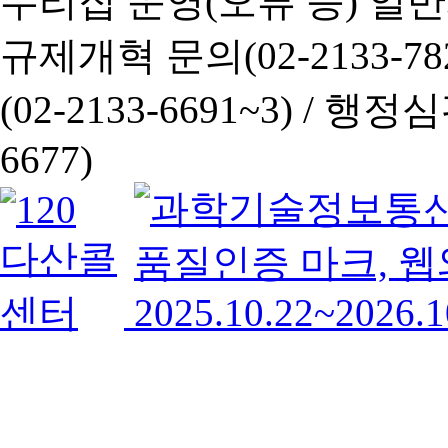
누리집 운영(오류 등) 일반사항
규제개혁 문의(02-2133-782
(02-2133-6691~3) /
행정심판 
6677)