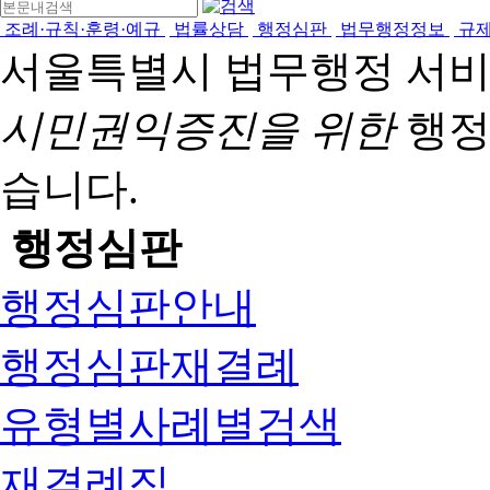
조례·규칙·훈령·예규
법률상담
행정심판
법무행정정보
규
서울특별시 법무행정 서
시민권익증진을 위한
행정
습니다.
행정심판
행정심판안내
행정심판재결례
유형별사례별검색
재결례집