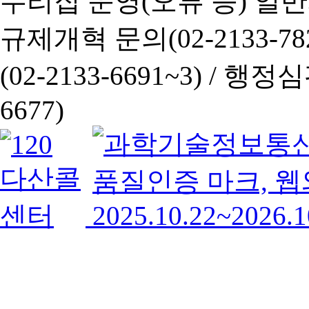
누리집 운영(오류 등) 일반사항
규제개혁 문의(02-2133-782
(02-2133-6691~3) /
행정심판 
6677)