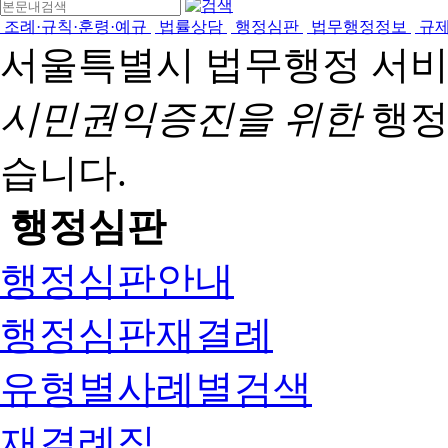
조례·규칙·훈령·예규
법률상담
행정심판
법무행정정보
규
서울특별시 법무행정 서
시민권익증진을 위한
행정
습니다.
행정심판
행정심판안내
행정심판재결례
유형별사례별검색
재결례집