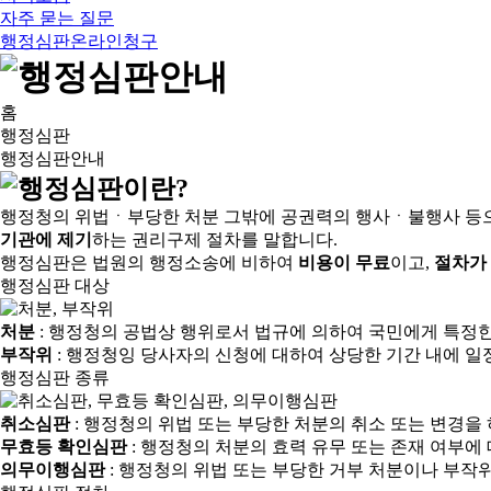
자주 묻는 질문
행정심판온라인청구
홈
행정심판
행정심판안내
행정청의 위법ㆍ부당한 처분 그밖에 공권력의 행사ㆍ불행사 등
기관에 제기
하는 권리구제 절차를 말합니다.
행정심판은 법원의 행정소송에 비하여
비용이 무료
이고,
절차가
행정심판 대상
처분
: 행정청의 공법상 행위로서 법규에 의하여 국민에게 특정
부작위
: 행정청잉 당사자의 신청에 대하여 상당한 기간 내에 일
행정심판 종류
취소심판
: 행정청의 위법 또는 부당한 처분의 취소 또는 변경을
무효등 확인심판
: 행정청의 처분의 효력 유무 또는 존재 여부에
의무이행심판
: 행정청의 위법 또는 부당한 거부 처분이나 부작