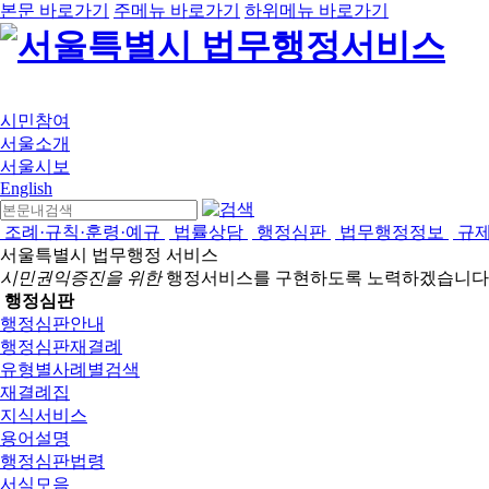
본문 바로가기
주메뉴 바로가기
하위메뉴 바로가기
시민참여
서울소개
서울시보
English
조례·규칙·훈령·예규
법률상담
행정심판
법무행정정보
규
서울특별시 법무행정 서비스
시민권익증진을 위한
행정서비스를 구현하도록 노력하겠습니다
행정심판
행정심판안내
행정심판재결례
유형별사례별검색
재결례집
지식서비스
용어설명
행정심판법령
서식모음