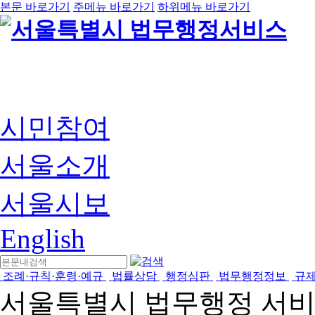
본문 바로가기
주메뉴 바로가기
하위메뉴 바로가기
시민참여
서울소개
서울시보
English
조례·규칙·훈령·예규
법률상담
행정심판
법무행정정보
규
서울특별시 법무행정 서