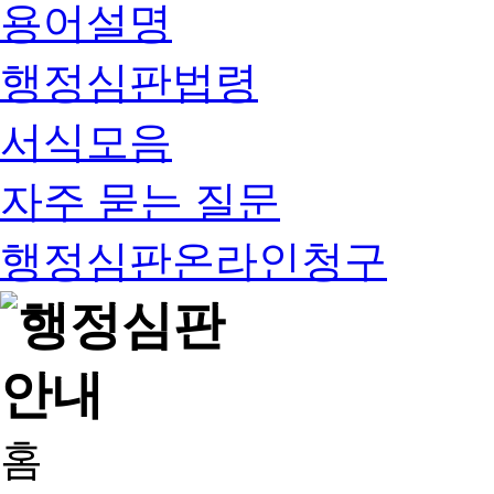
용어설명
행정심판법령
서식모음
자주 묻는 질문
행정심판온라인청구
홈