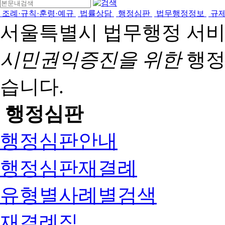
조례·규칙·훈령·예규
법률상담
행정심판
법무행정정보
규
서울특별시 법무행정 서
시민권익증진을 위한
행정
습니다.
행정심판
행정심판안내
행정심판재결례
유형별사례별검색
재결례집