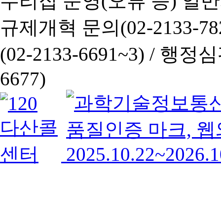
누리집 운영(오류 등) 일반사항
규제개혁 문의(02-2133-782
(02-2133-6691~3) /
행정심판 
6677)