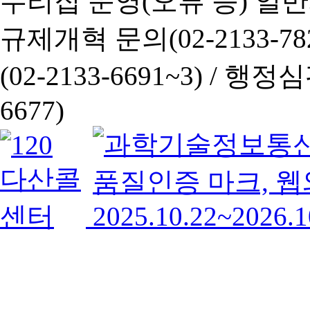
누리집 운영(오류 등) 일반사항
규제개혁 문의(02-2133-782
(02-2133-6691~3) /
행정심판 
6677)