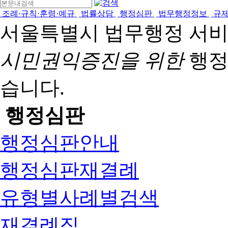
조례·규칙·훈령·예규
법률상담
행정심판
법무행정정보
규
서울특별시 법무행정 서
시민권익증진을 위한
행정
습니다.
행정심판
행정심판안내
행정심판재결례
유형별사례별검색
재결례집