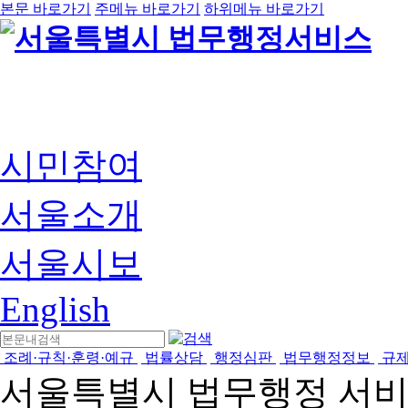
본문 바로가기
주메뉴 바로가기
하위메뉴 바로가기
시민참여
서울소개
서울시보
English
조례·규칙·훈령·예규
법률상담
행정심판
법무행정정보
규
서울특별시 법무행정 서