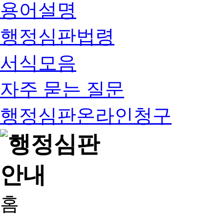
용어설명
행정심판법령
서식모음
자주 묻는 질문
행정심판온라인청구
홈