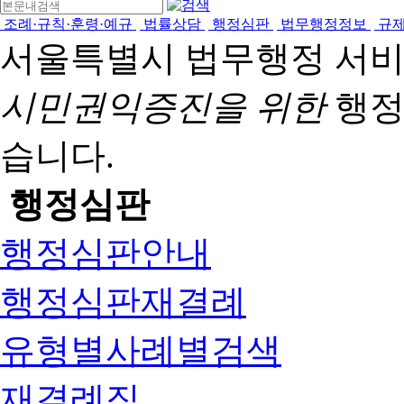
조례·규칙·훈령·예규
법률상담
행정심판
법무행정정보
규
서울특별시 법무행정 서
시민권익증진을 위한
행정
습니다.
행정심판
행정심판안내
행정심판재결례
유형별사례별검색
재결례집