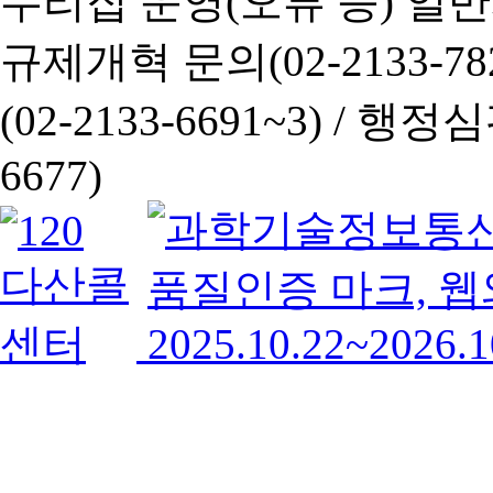
누리집 운영(오류 등) 일반사항
규제개혁 문의(02-2133-782
(02-2133-6691~3) /
행정심판 
6677)