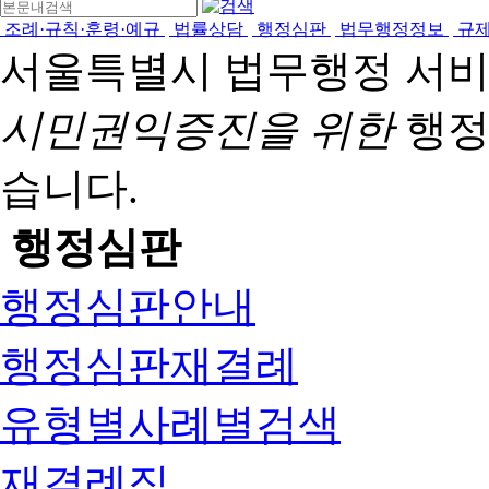
조례·규칙·훈령·예규
법률상담
행정심판
법무행정정보
규
서울특별시 법무행정 서
시민권익증진을 위한
행정
습니다.
행정심판
행정심판안내
행정심판재결례
유형별사례별검색
재결례집