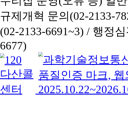
누리집 운영(오류 등) 일반사항
규제개혁 문의(02-2133-782
(02-2133-6691~3) /
행정심판 
6677)