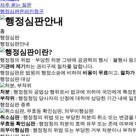
자주 묻는 질문
행정심판온라인청구
홈
행정심판
행정심판안내
행정청의 위법ㆍ부당한 처분 그밖에 공권력의 행사ㆍ불행사 등
기관에 제기
하는 권리구제 절차를 말합니다.
행정심판은 법원의 행정소송에 비하여
비용이 무료
이고,
절차가
행정심판 대상
처분
: 행정청의 공법상 행위로서 법규에 의하여 국민에게 특정
부작위
: 행정청잉 당사자의 신청에 대하여 상당한 기간 내에 일
행정심판 종류
취소심판
: 행정청의 위법 또는 부당한 처분의 취소 또는 변경을
무효등 확인심판
: 행정청의 처분의 효력 유무 또는 존재 여부에
의무이행심판
: 행정청의 위법 또는 부당한 거부 처분이나 부작