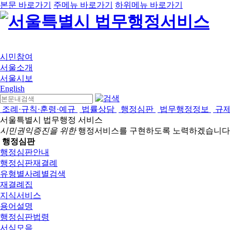
본문 바로가기
주메뉴 바로가기
하위메뉴 바로가기
시민참여
서울소개
서울시보
English
조례·규칙·훈령·예규
법률상담
행정심판
법무행정정보
규
서울특별시 법무행정 서비스
시민권익증진을 위한
행정서비스를 구현하도록 노력하겠습니다
행정심판
행정심판안내
행정심판재결례
유형별사례별검색
재결례집
지식서비스
용어설명
행정심판법령
서식모음