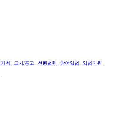
제개혁
고시/공고
현행법령
참여입법
입법지원
.