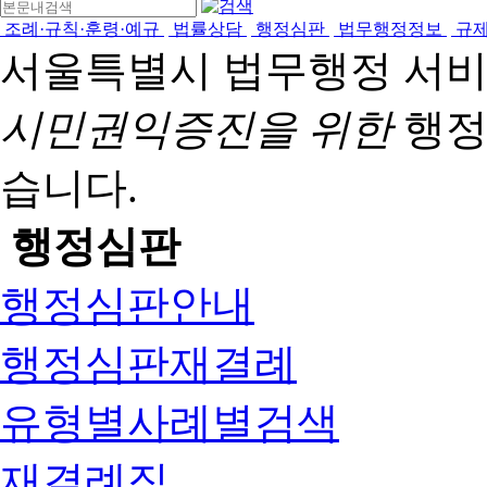
조례·규칙·훈령·예규
법률상담
행정심판
법무행정정보
규
서울특별시 법무행정 서
시민권익증진을 위한
행정
습니다.
행정심판
행정심판안내
행정심판재결례
유형별사례별검색
재결례집