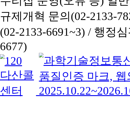
누리집 운영(오류 등) 일반사항
규제개혁 문의(02-2133-782
(02-2133-6691~3) /
행정심판 
6677)