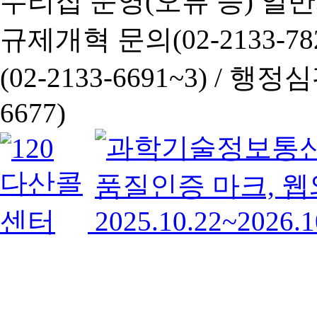
누리집 운영(오류 등) 일반사항
규제개혁 문의(02-2133-782
(02-2133-6691~3) /
행정심판 
6677)