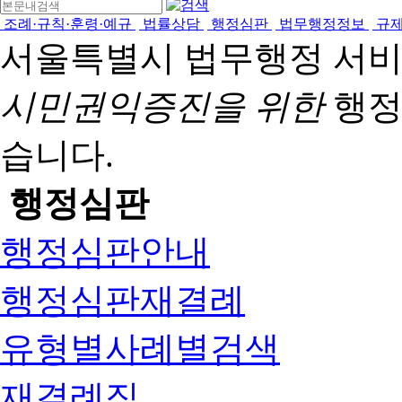
조례·규칙·훈령·예규
법률상담
행정심판
법무행정정보
규
서울특별시 법무행정 서
시민권익증진을 위한
행정
습니다.
행정심판
행정심판안내
행정심판재결례
유형별사례별검색
재결례집