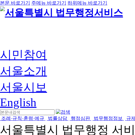
본문 바로가기
주메뉴 바로가기
하위메뉴 바로가기
시민참여
서울소개
서울시보
English
조례·규칙·훈령·예규
법률상담
행정심판
법무행정정보
규
서울특별시 법무행정 서