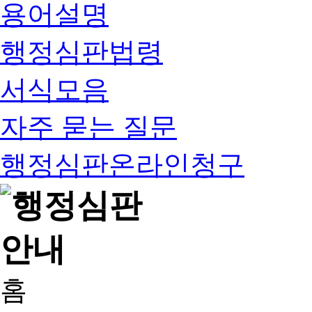
용어설명
행정심판법령
서식모음
자주 묻는 질문
행정심판온라인청구
홈