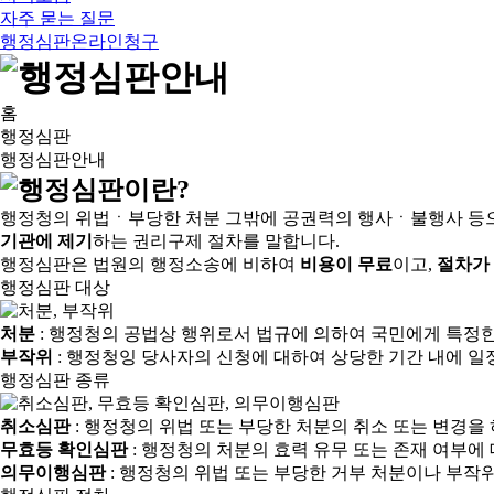
자주 묻는 질문
행정심판온라인청구
홈
행정심판
행정심판안내
행정청의 위법ㆍ부당한 처분 그밖에 공권력의 행사ㆍ불행사 등
기관에 제기
하는 권리구제 절차를 말합니다.
행정심판은 법원의 행정소송에 비하여
비용이 무료
이고,
절차가
행정심판 대상
처분
: 행정청의 공법상 행위로서 법규에 의하여 국민에게 특정
부작위
: 행정청잉 당사자의 신청에 대하여 상당한 기간 내에 일
행정심판 종류
취소심판
: 행정청의 위법 또는 부당한 처분의 취소 또는 변경을
무효등 확인심판
: 행정청의 처분의 효력 유무 또는 존재 여부에
의무이행심판
: 행정청의 위법 또는 부당한 거부 처분이나 부작