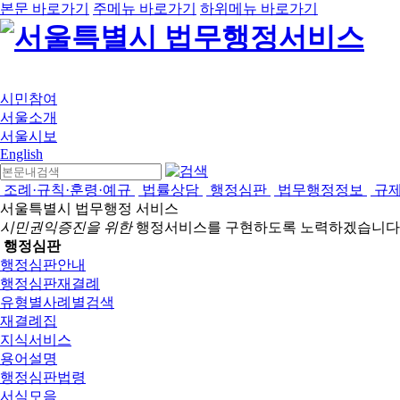
본문 바로가기
주메뉴 바로가기
하위메뉴 바로가기
시민참여
서울소개
서울시보
English
조례·규칙·훈령·예규
법률상담
행정심판
법무행정정보
규
서울특별시 법무행정 서비스
시민권익증진을 위한
행정서비스를 구현하도록 노력하겠습니다
행정심판
행정심판안내
행정심판재결례
유형별사례별검색
재결례집
지식서비스
용어설명
행정심판법령
서식모음