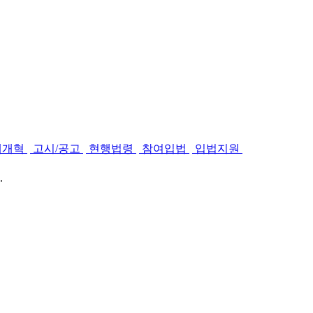
제개혁
고시/공고
현행법령
참여입법
입법지원
.