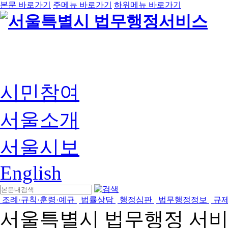
본문 바로가기
주메뉴 바로가기
하위메뉴 바로가기
시민참여
서울소개
서울시보
English
조례·규칙·훈령·예규
법률상담
행정심판
법무행정정보
규
서울특별시 법무행정 서