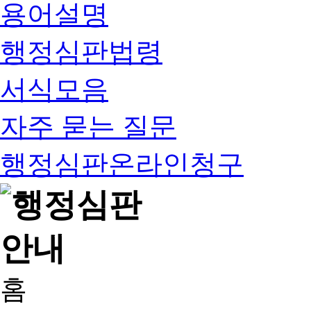
용어설명
행정심판법령
서식모음
자주 묻는 질문
행정심판온라인청구
홈