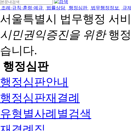
조례·규칙·훈령·예규
법률상담
행정심판
법무행정정보
규
서울특별시 법무행정 서
시민권익증진을 위한
행정
습니다.
행정심판
행정심판안내
행정심판재결례
유형별사례별검색
재결례집