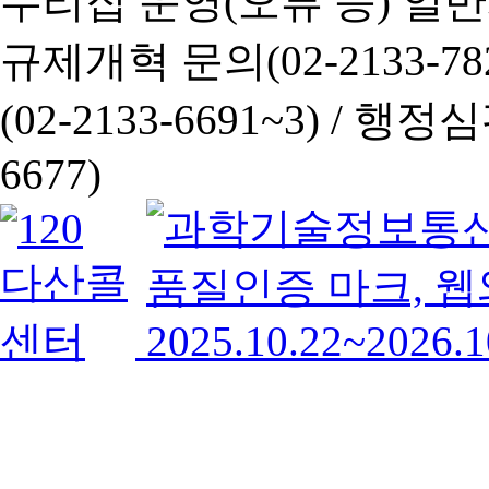
누리집 운영(오류 등) 일반사항
규제개혁 문의(02-2133-782
(02-2133-6691~3) /
행정심판 
6677)