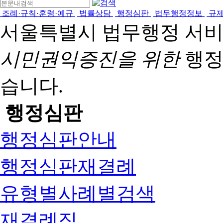
조례·규칙·훈령·예규
법률상담
행정심판
법무행정정보
규
서울특별시 법무행정 서
시민권익증진을 위한
행정
습니다.
행정심판
행정심판안내
행정심판재결례
유형별사례별검색
재결례집