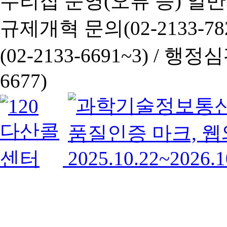
누리집 운영(오류 등) 일반사항
규제개혁 문의(02-2133-782
(02-2133-6691~3) /
행정심판 
6677)