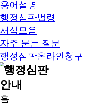
용어설명
행정심판법령
서식모음
자주 묻는 질문
행정심판온라인청구
홈