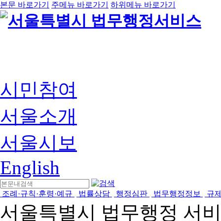
본문 바로가기
주메뉴 바로가기
하위메뉴 바로가기
시민참여
서울소개
서울시보
English
조례·규칙·훈령·예규
법률상담
행정심판
법무행정정보
규
서울특별시 법무행정 서