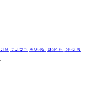
제개혁
고시/공고
현행법령
참여입법
입법지원
.