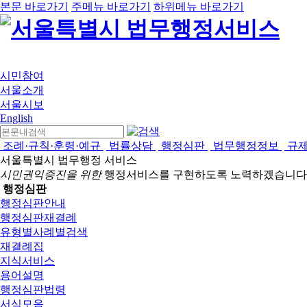
본문 바로가기
주메뉴 바로가기
하위메뉴 바로가기
시민참여
서울소개
서울시보
English
조례·규칙·훈령·예규
법률상담
행정심판
법무행정정보
규
서울특별시 법무행정 서비스
시민권익증진을 위한
행정서비스를 구현하도록 노력하겠습니다
행정심판
행정심판안내
행정심판재결례
유형별사례별검색
재결례집
지식서비스
용어설명
행정심판법령
서식모음