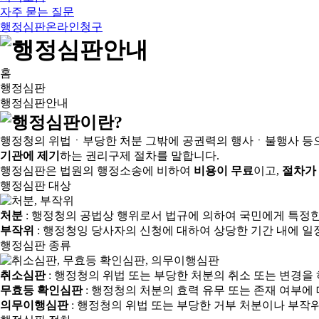
자주 묻는 질문
행정심판온라인청구
홈
행정심판
행정심판안내
행정청의 위법ㆍ부당한 처분 그밖에 공권력의 행사ㆍ불행사 등
기관에 제기
하는 권리구제 절차를 말합니다.
행정심판은 법원의 행정소송에 비하여
비용이 무료
이고,
절차가
행정심판 대상
처분
: 행정청의 공법상 행위로서 법규에 의하여 국민에게 특정
부작위
: 행정청잉 당사자의 신청에 대하여 상당한 기간 내에 일
행정심판 종류
취소심판
: 행정청의 위법 또는 부당한 처분의 취소 또는 변경을
무효등 확인심판
: 행정청의 처분의 효력 유무 또는 존재 여부에
의무이행심판
: 행정청의 위법 또는 부당한 거부 처분이나 부작