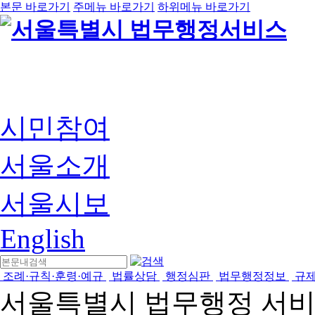
본문 바로가기
주메뉴 바로가기
하위메뉴 바로가기
시민참여
서울소개
서울시보
English
조례·규칙·훈령·예규
법률상담
행정심판
법무행정정보
규
서울특별시 법무행정 서