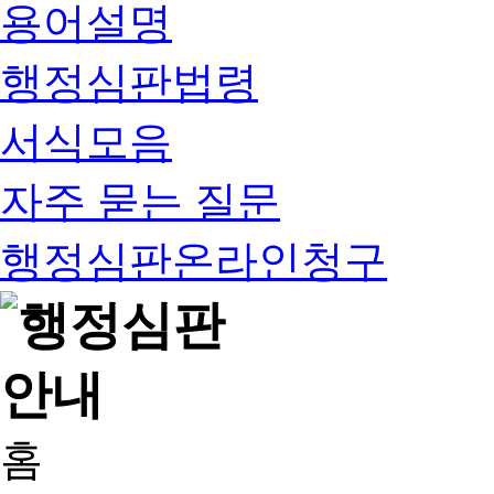
용어설명
행정심판법령
서식모음
자주 묻는 질문
행정심판온라인청구
홈