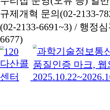
누리집 운영(오류 등) 일반사항
규제개혁 문의(02-2133-782
(02-2133-6691~3) /
행정심판 
6677)