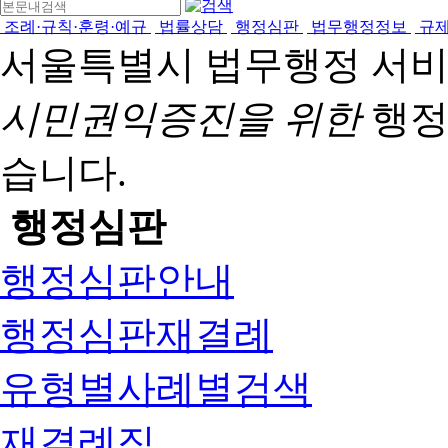
조례·규칙·훈령·예규
법률상담
행정심판
법무행정정보
규
서울특별시 법무행정 서
시민권익증진을 위한
행정
습니다.
행정심판
행정심판안내
행정심판재결례
유형별사례별검색
재결례집