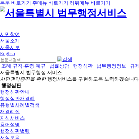
본문 바로가기
주메뉴 바로가기
하위메뉴 바로가기
시민참여
서울소개
서울시보
English
조례·규칙·훈령·예규
법률상담
행정심판
법무행정정보
규
서울특별시 법무행정 서비스
시민권익증진을 위한
행정서비스를 구현하도록 노력하겠습니다
행정심판
행정심판안내
행정심판재결례
유형별사례별검색
재결례집
지식서비스
용어설명
행정심판법령
서식모음