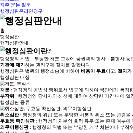
자주 묻는 질문
행정심판온라인청구
홈
행정심판
행정심판안내
행정청의 위법ㆍ부당한 처분 그밖에 공권력의 행사ㆍ불행사 등
기관에 제기
하는 권리구제 절차를 말합니다.
행정심판은 법원의 행정소송에 비하여
비용이 무료
이고,
절차가
행정심판 대상
처분
: 행정청의 공법상 행위로서 법규에 의하여 국민에게 특정
부작위
: 행정청잉 당사자의 신청에 대하여 상당한 기간 내에 일
행정심판 종류
취소심판
: 행정청의 위법 또는 부당한 처분의 취소 또는 변경을
무효등 확인심판
: 행정청의 처분의 효력 유무 또는 존재 여부에
의무이행심판
: 행정청의 위법 또는 부당한 거부 처분이나 부작