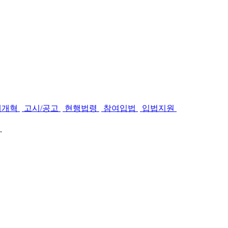
제개혁
고시/공고
현행법령
참여입법
입법지원
.