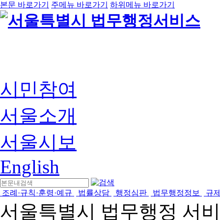
본문 바로가기
주메뉴 바로가기
하위메뉴 바로가기
시민참여
서울소개
서울시보
English
조례·규칙·훈령·예규
법률상담
행정심판
법무행정정보
규
서울특별시 법무행정 서