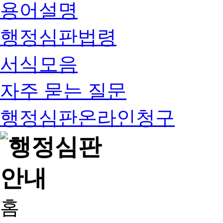
용어설명
행정심판법령
서식모음
자주 묻는 질문
행정심판온라인청구
홈