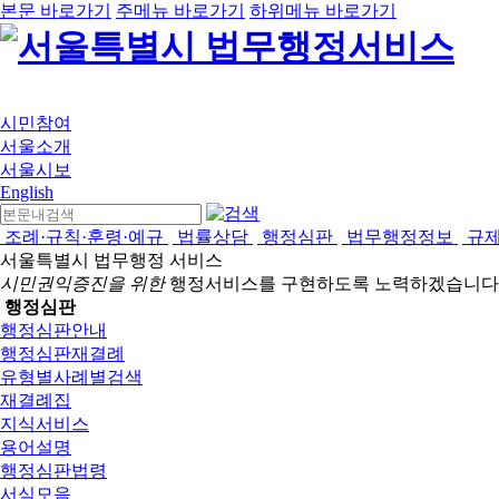
본문 바로가기
주메뉴 바로가기
하위메뉴 바로가기
시민참여
서울소개
서울시보
English
조례·규칙·훈령·예규
법률상담
행정심판
법무행정정보
규
서울특별시 법무행정 서비스
시민권익증진을 위한
행정서비스를 구현하도록 노력하겠습니다
행정심판
행정심판안내
행정심판재결례
유형별사례별검색
재결례집
지식서비스
용어설명
행정심판법령
서식모음