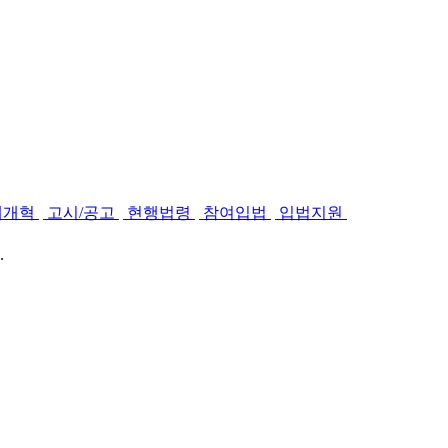
제개혁
고시/공고
현행법령
참여입법
입법지원
.