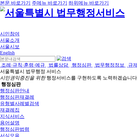
본문 바로가기
주메뉴 바로가기
하위메뉴 바로가기
시민참여
서울소개
서울시보
English
조례·규칙·훈령·예규
법률상담
행정심판
법무행정정보
규
서울특별시 법무행정 서비스
시민권익증진을 위한
행정서비스를 구현하도록 노력하겠습니다
행정심판
행정심판안내
행정심판재결례
유형별사례별검색
재결례집
지식서비스
용어설명
행정심판법령
서식모음