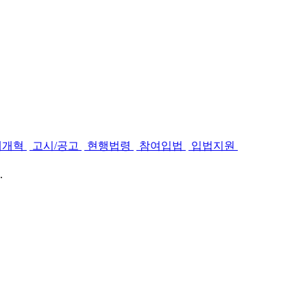
제개혁
고시/공고
현행법령
참여입법
입법지원
.