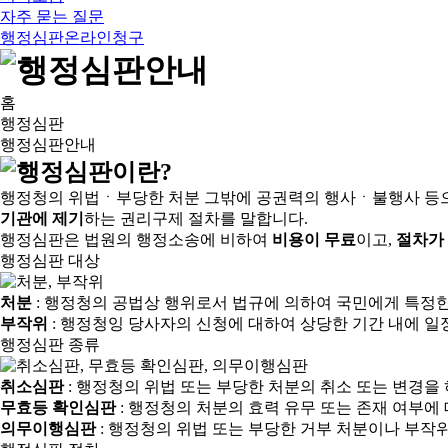
자주 묻는 질문
행정심판온라인청구
홈
행정심판
행정심판안내
행정청의 위법ㆍ부당한 처분 그밖에 공권력의 행사ㆍ불행사 등
기관에 제기
하는 권리구제 절차를 말합니다.
행정심판은 법원의 행정소송에 비하여
비용이 무료
이고,
절차가
행정심판 대상
처분
: 행정청의 공법상 행위로서 법규에 의하여 국민에게 특정
부작위
: 행정청잉 당사자의 신청에 대하여 상당한 기간 내에 일
행정심판 종류
취소심판
: 행정청의 위법 또는 부당한 처분의 취소 또는 변경을
무효등 확인심판
: 행정청의 처분의 효력 유무 또는 존재 여부에
의무이행심판
: 행정청의 위법 또는 부당한 거부 처분이나 부작