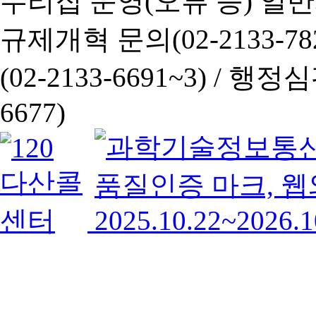
누리집 운영(오류 등) 일반사항
규제개혁 문의(02-2133-782
(02-2133-6691~3) /
행정심판 
6677)