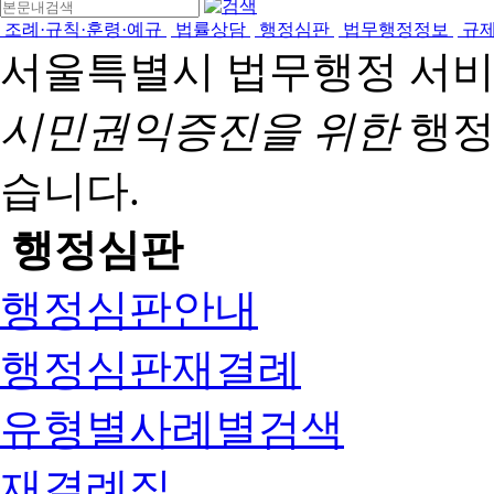
조례·규칙·훈령·예규
법률상담
행정심판
법무행정정보
규
서울특별시 법무행정 서
시민권익증진을 위한
행정
습니다.
행정심판
행정심판안내
행정심판재결례
유형별사례별검색
재결례집