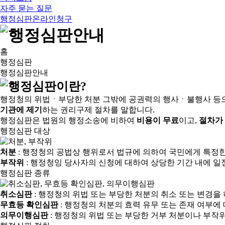
자주 묻는 질문
행정심판온라인청구
홈
행정심판
행정심판안내
행정청의 위법ㆍ부당한 처분 그밖에 공권력의 행사ㆍ불행사 등
기관에 제기
하는 권리구제 절차를 말합니다.
행정심판은 법원의 행정소송에 비하여
비용이 무료
이고,
절차가
행정심판 대상
처분
: 행정청의 공법상 행위로서 법규에 의하여 국민에게 특정
부작위
: 행정청잉 당사자의 신청에 대하여 상당한 기간 내에 일
행정심판 종류
취소심판
: 행정청의 위법 또는 부당한 처분의 취소 또는 변경을
무효등 확인심판
: 행정청의 처분의 효력 유무 또는 존재 여부에
의무이행심판
: 행정청의 위법 또는 부당한 거부 처분이나 부작