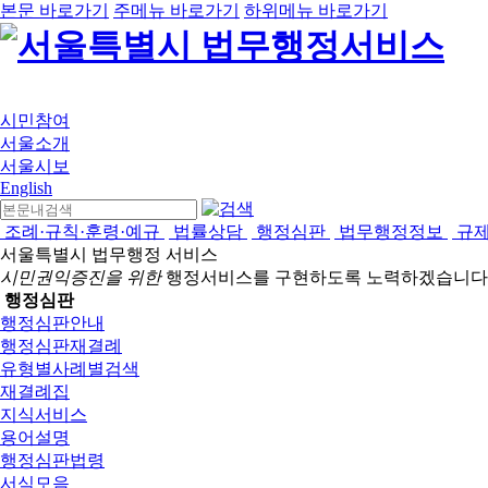
본문 바로가기
주메뉴 바로가기
하위메뉴 바로가기
시민참여
서울소개
서울시보
English
조례·규칙·훈령·예규
법률상담
행정심판
법무행정정보
규
서울특별시 법무행정 서비스
시민권익증진을 위한
행정서비스를 구현하도록 노력하겠습니다
행정심판
행정심판안내
행정심판재결례
유형별사례별검색
재결례집
지식서비스
용어설명
행정심판법령
서식모음