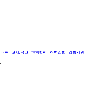
제개혁
고시/공고
현행법령
참여입법
입법지원
.