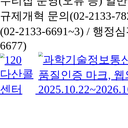
누리집 운영(오류 등) 일반사항
규제개혁 문의(02-2133-782
(02-2133-6691~3) /
행정심판 
6677)