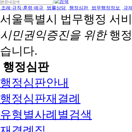
조례·규칙·훈령·예규
법률상담
행정심판
법무행정정보
규
서울특별시 법무행정 서
시민권익증진을 위한
행정
습니다.
행정심판
행정심판안내
행정심판재결례
유형별사례별검색
재결례집