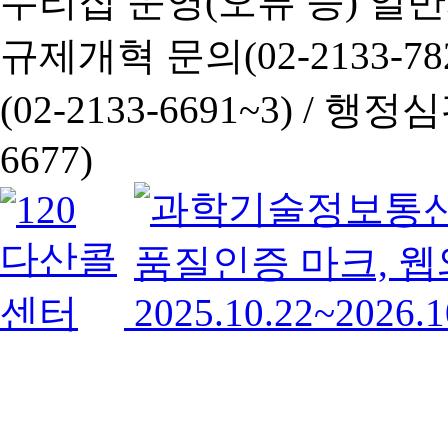
누리집 운영(오류 등) 일반사항
규제개혁 문의(02-2133-782
(02-2133-6691~3) /
행정심판 
6677)