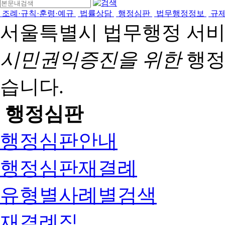
조례·규칙·훈령·예규
법률상담
행정심판
법무행정정보
규
서울특별시 법무행정 서
시민권익증진을 위한
행정
습니다.
행정심판
행정심판안내
행정심판재결례
유형별사례별검색
재결례집